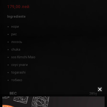
179,00
лей
Ingrediente
нори
рис
лосось
chuka
sos Kimchi Maio
соус унаги
togarashi
тобико
ВЕС
285g