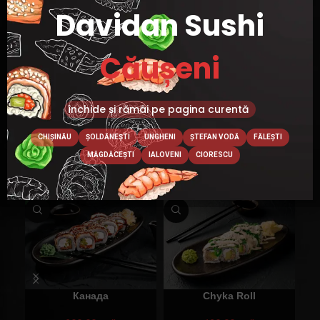
Davidan Sushi
В КОРЗИНУ
Căușeni
Категории:
Ролы
,
Суши
închide și rămâi pe pagina curentă
CHIȘINĂU
ȘOLDĂNEȘTI
UNGHENI
ȘTEFAN VODĂ
FĂLEȘTI
MĂGDĂCEȘTI
IALOVENI
CIORESCU
Похожие товары
Канада
Chyka Roll