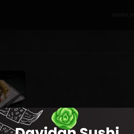
MENIU
LI
Davidan Sushi
t