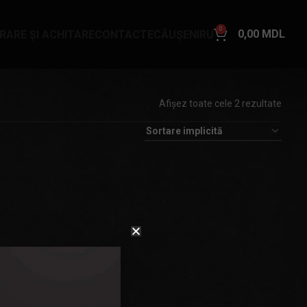
0
0,00
MDL
VRARE ȘI ACHITARE
CONTACTE
CĂUȘENI
RU
Afișez toate cele 2 rezultate