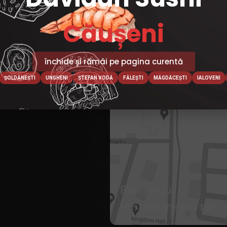
L
Căușeni
OȘ
închide și rămâi pe pagina curentă
ȘOLDĂNEȘTI
UNGHENI
ȘTEFAN VODĂ
FĂLEȘTI
MĂGDĂCEȘTI
IALOVENI
Bulevardul
Mihai Eminescu 10P