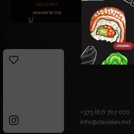
140,00
MDL
360,00
MD
ADAUGĂ ÎN COȘ
ADAUGĂ ÎN C
CHIȘINĂU
+373 (67) 707 070
info@davidan.md