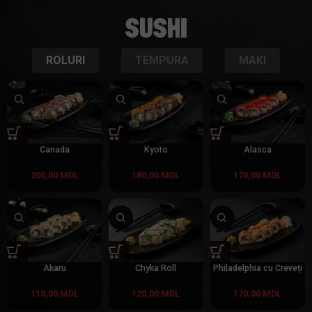
SUSHI
ROLURI
TEMPURA
MAKI
Canada
Kyoto
Alasca
200,00
MDL
180,00
MDL
170,00
MDL
Akaru
Chyka Roll
Philadelphia cu Creveți
110,00
MDL
120,00
MDL
170,00
MDL