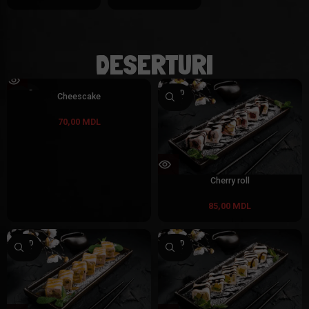
DESERTURI
SOLD
SOLD
Cheescake
OUT
OUT
70,00
MDL
Cherry roll
85,00
MDL
SOLD
SOLD
OUT
OUT