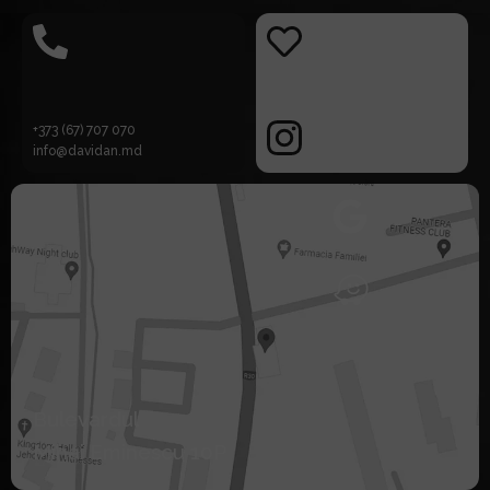
+373 (67) 707 070
info@davidan.md
Bulevardul
Mihai Eminescu 10P