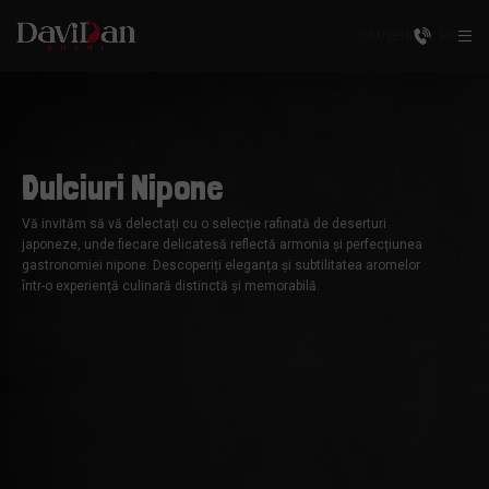
CĂUȘENI
RU
Dulciuri Nipone
Vă invităm să vă delectați cu o selecție rafinată de deserturi
japoneze, unde fiecare delicatesă reflectă armonia și perfecțiunea
gastronomiei nipone. Descoperiți eleganța și subtilitatea aromelor
într-o experiență culinară distinctă și memorabilă.