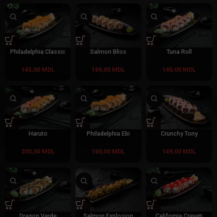
Philadelphia Classic
Salmon Bliss
Tuna Roll
145,00
MDL
169,00
MDL
140,00
MDL
Haruto
Philadelphia Ebi
Crunchy Tony
200,00
MDL
160,00
MDL
149,00
MDL
Dragon Verde
Salmon Explosion
California Creveți