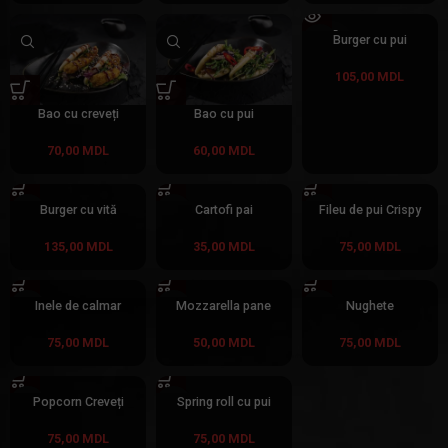
SOLD
Burger cu pui
OUT
105,00
MDL
Bao cu creveți
Bao cu pui
70,00
MDL
60,00
MDL
Burger cu vită
Cartofi pai
Fileu de pui Crispy
135,00
MDL
35,00
MDL
75,00
MDL
Inele de calmar
Mozzarella pane
Nughete
75,00
MDL
50,00
MDL
75,00
MDL
Popcorn Creveți
Spring roll cu pui
75,00
MDL
75,00
MDL