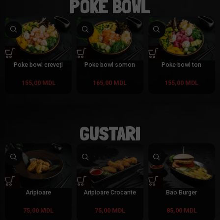
POKE BOWL
Poke bowl creveți
Poke bowl somon
Poke bowl ton
155,00
MDL
165,00
MDL
155,00
MDL
GUSTARI
Aripioare
Aripioare Crocante
Bao Burger
75,00
MDL
75,00
MDL
85,00
MDL