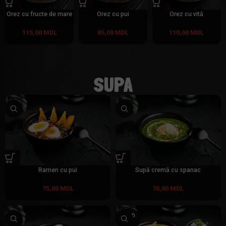
Orez cu fructe de mare
Orez cu pui
Orez cu vită
115,00
MDL
85,00
MDL
110,00
MDL
SUPA
Ramen cu pui
Supă cremă cu spanac
75,00
MDL
70,00
MDL
SOLD
OUT