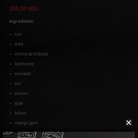
200,00
MDL
Ingrediente:
nori
orez
cremă de brânză
castraveți
avocado
ton
somon
țipar
tobico
mango gem