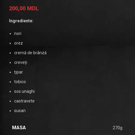
200,00
MDL
Ingrediente:
nori
orez
cremă de brânză
creveți
țipar
tobico
sos unaghi
castravete
susan
MASA
270g