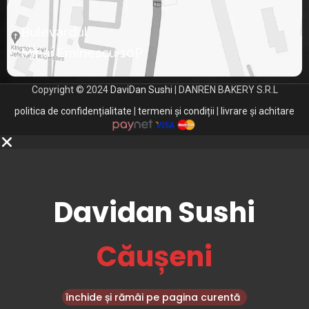
Bulevardul
Mihai Eminescu 10P
Copyright © 2024
DaviDan Sushi
| DANREN BAKERY S.R.L
politica de confidențialitate
|
termeni și condiții
|
livrare și achitare
Davidan Sushi
Căușeni
închide și rămâi pe pagina curentă