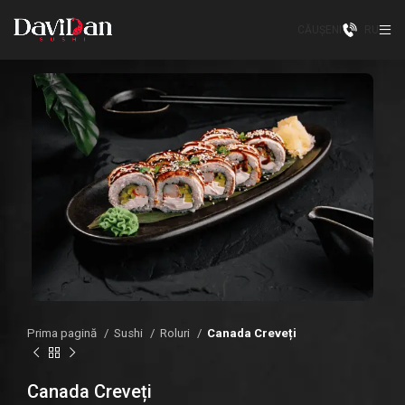
CĂUȘENI
RU
Prima pagină
Sushi
Roluri
Canada Creveți
Canada Creveți