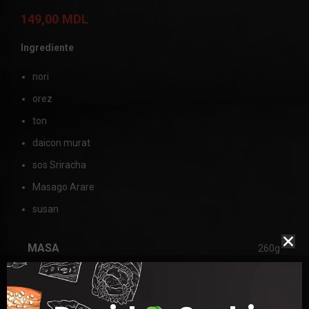
149,00
MDL
Ingrediente
nori
orez
ton
daicon murat
sos Sriracha
Masago Arare
susan
MASA
260g