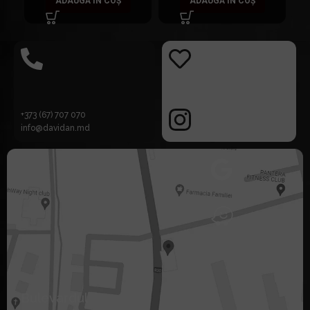
ADAUGĂ ÎN COȘ
ADAUGĂ ÎN COȘ
+373 (67) 707 070
info@davidan.md
Bulevardul