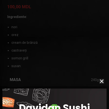
100,00
MDL
Ingrediente:
nori
orez
cream de brânză
castraveți
somon grill
susan
MASA
240g
Davidan Sushi
ADAUGĂ ÎN COȘ