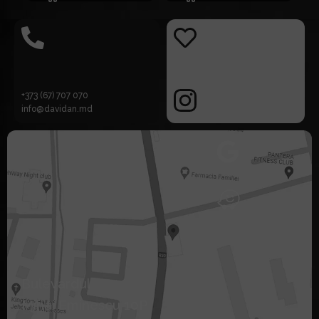
+373 (67) 707 070
info@davidan.md
Bulevardul
Mihai Eminescu 10P