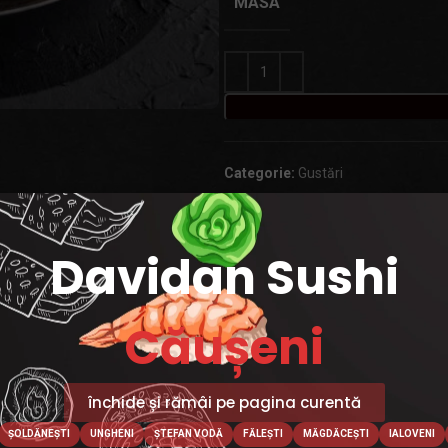
MASA
Categorie:
Gustări
Davidan Sushi
Căușeni
închide și rămâi pe pagina curentă
ȘOLDĂNEȘTI
UNGHENI
ȘTEFAN VODĂ
FĂLEȘTI
MĂGDĂCEȘTI
IALOVENI