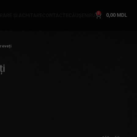
0
0,00
MDL
VRARE ȘI ACHITARE
CONTACTE
CĂUȘENI
RU
reveți
ți