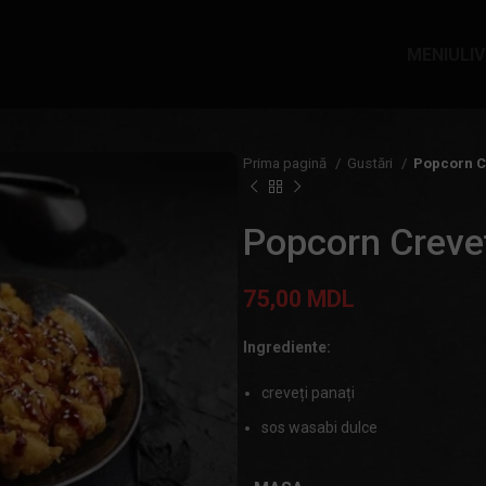
MENIU
LI
Prima pagină
Gustări
Popcorn C
Popcorn Creve
75,00
MDL
Ingrediente:
creveți panați
sos wasabi dulce