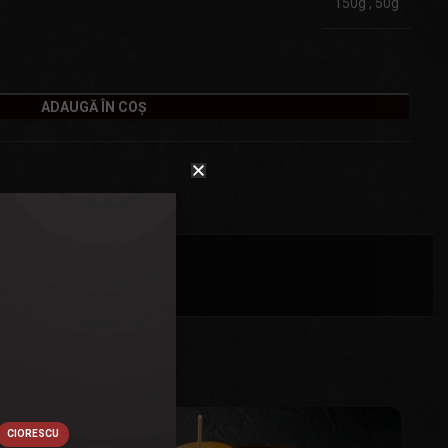
150g
,
50g
ADAUGĂ ÎN COȘ
CIORESCU