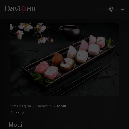
CĂUȘENI
RU
Prima pagină
Deserturi
Motti
Motti