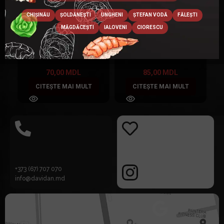
CHIȘINĂU
ȘOLDĂNEȘTI
UNGHENI
ȘTEFAN VODĂ
FĂLEȘTI
MĂGDĂCEȘTI
IALOVENI
CIORESCU
Cheescake
Cherry roll
70,00
MDL
85,00
MDL
CITEȘTE MAI MULT
CITEȘTE MAI MULT
+373 (67) 707 070
info@davidan.md