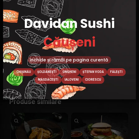
MASA
100g
,
400g
,
50g
Davidan Sushi
Căușeni
ADAUGĂ ÎN COȘ
închide și rămâi pe pagina curentă
Categorie:
Gustări
CHIȘINĂU
ȘOLDĂNEȘTI
UNGHENI
ȘTEFAN VODĂ
FĂLEȘTI
MĂGDĂCEȘTI
IALOVENI
CIORESCU
Produse similare