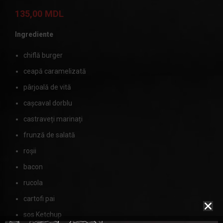
135,00
MDL
Ingrediente
chiflă burger
ceapă caramelizată
pârjoală de vită
cașcaval dorblu
castraveți marinați
frunză de salată
roșii
bacon
rucola
cartofi pai
sos Ketchup