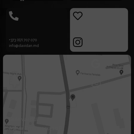
+373 (67) 707 070
info@davidan.md
Bulevardul
Mihai Eminescu 10P