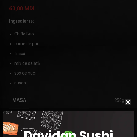
60,00
MDL
Ingrediente:
Chifle Bao
carne de pui
frișcă
mix de salată
sos de nuci
susan
MASA
250g
Davidan Sushi
ADAUGĂ ÎN COȘ