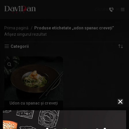
CĂUȘENI
RU
Prima pagină
Produse etichetate „udon spanac creveți”
Afișez singurul rezultat
Categorii
Udon cu spanac și creveți
120,00
MDL
ADAUGĂ ÎN COȘ