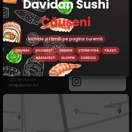
Davidan Sushi
Căușeni
închide și rămâi pe pagina curentă
CHIȘINĂU
ȘOLDĂNEȘTI
UNGHENI
ȘTEFAN VODĂ
FĂLEȘTI
MĂGDĂCEȘTI
IALOVENI
CIORESCU
+373 (67) 707 070
info@davidan.md