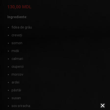
130,00
MDL
Ingrediente:
fidea de grâu
creveți
somon
midii
calmari
ciuperci
morcov
ardei
păstăi
susan
sos sriracha